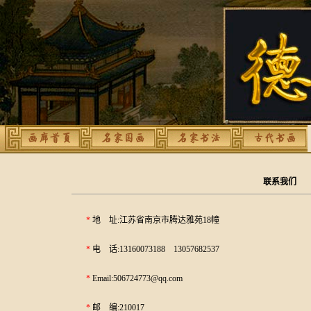
联系我们
*
地 址:
江苏省南京市腾达雅苑18幢
*
电 话:
13160073188
13057682537
*
Email:
506724773@qq.com
*
邮 编:210017