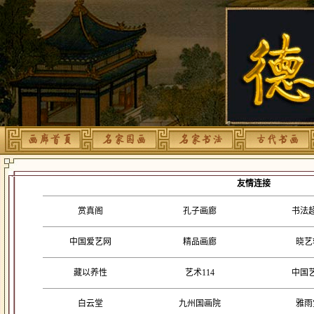
友情连接
赏真阁
孔子画廊
书法
中国爱艺网
精品画廊
晓艺
藏以养性
艺术114
中国
白云堂
九州国画院
雅雨